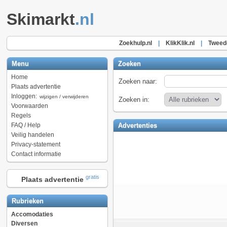
Skimarkt
.nl
Zoekhulp.nl
|
KlikKlik.nl
|
Tweede
Menu
Zoeken
Home
Zoeken naar:
Plaats advertentie
Inloggen:
wijzigen / verwijderen
Zoeken in:
Voorwaarden
Regels
FAQ / Help
Advertenties
Veilig handelen
Privacy-statement
Contact informatie
gratis
Plaats advertentie
Rubrieken
Accomodaties
Diversen