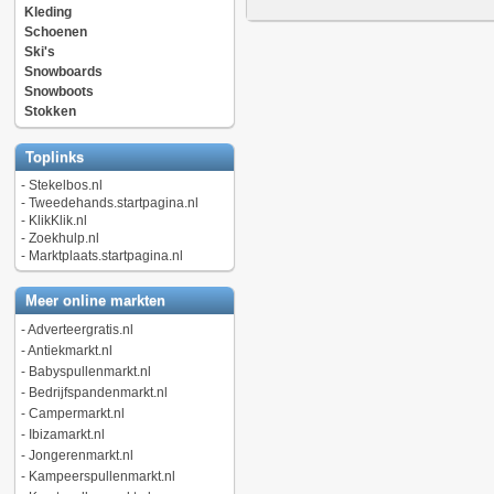
Kleding
Schoenen
Ski's
Snowboards
Snowboots
Stokken
Toplinks
-
Stekelbos.nl
-
Tweedehands.startpagina.nl
-
KlikKlik.nl
-
Zoekhulp.nl
-
Marktplaats.startpagina.nl
Meer online markten
-
Adverteergratis.nl
-
Antiekmarkt.nl
-
Babyspullenmarkt.nl
-
Bedrijfspandenmarkt.nl
-
Campermarkt.nl
-
Ibizamarkt.nl
-
Jongerenmarkt.nl
-
Kampeerspullenmarkt.nl