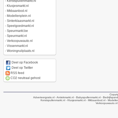
-
Kerstspullenmarkt.nl
-
Klusjesmarkt.nl
-
Mkbaanbod.nl
-
Modellenplein.nl
-
Sinterklaasmarkt.nl
-
Speelgoedmarkt.nl
-
Speurmarkt.be
-
Speurmarkt.nl
-
Verkoopuwauto.nl
-
Vissenmarkt.nl
-
Woningruilplaats.nl
Deel op Facebook
Deel op Twitter
RSS feed
CO2 neutraal gehost
Copyri
Adverteergratis.nl
- Antiekmarkt.nl
- Babyspullenmarkt.nl
- Bedrijfspan
Kerstspullenmarkt.nl
- Klusjesmarkt.nl
- Mkbaanbod.nl
- Modellen
Verkoopuwauto.nl