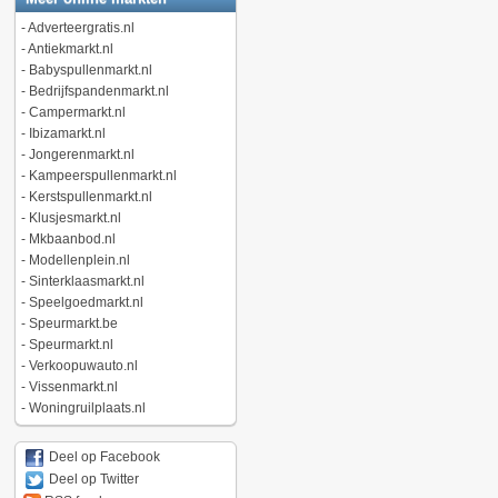
-
Adverteergratis.nl
-
Antiekmarkt.nl
-
Babyspullenmarkt.nl
-
Bedrijfspandenmarkt.nl
-
Campermarkt.nl
-
Ibizamarkt.nl
-
Jongerenmarkt.nl
-
Kampeerspullenmarkt.nl
-
Kerstspullenmarkt.nl
-
Klusjesmarkt.nl
-
Mkbaanbod.nl
-
Modellenplein.nl
-
Sinterklaasmarkt.nl
-
Speelgoedmarkt.nl
-
Speurmarkt.be
-
Speurmarkt.nl
-
Verkoopuwauto.nl
-
Vissenmarkt.nl
-
Woningruilplaats.nl
Deel op Facebook
Deel op Twitter