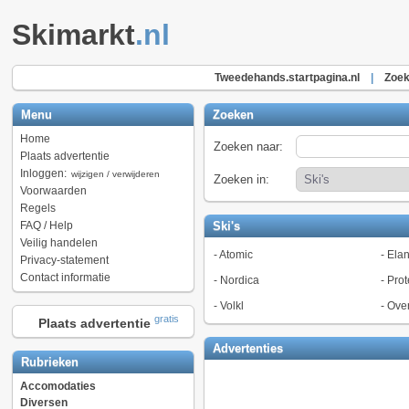
Skimarkt
.nl
Tweedehands.startpagina.nl
|
Zoek
Menu
Zoeken
Home
Zoeken naar:
Plaats advertentie
Inloggen:
wijzigen / verwijderen
Zoeken in:
Voorwaarden
Regels
FAQ / Help
Ski's
Veilig handelen
-
Atomic
-
Ela
Privacy-statement
Contact informatie
-
Nordica
-
Prot
-
Volkl
-
Ove
gratis
Plaats advertentie
Advertenties
Rubrieken
Accomodaties
Diversen