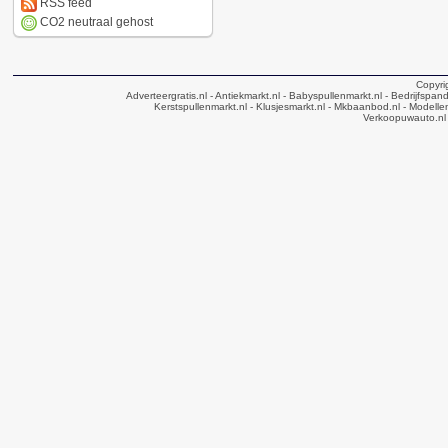
RSS feed
CO2 neutraal gehost
Copyri
Adverteergratis.nl
- Antiekmarkt.nl
- Babyspullenmarkt.nl
- Bedrijfspan
Kerstspullenmarkt.nl
- Klusjesmarkt.nl
- Mkbaanbod.nl
- Modellen
Verkoopuwauto.nl