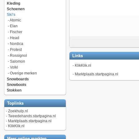
Kleding
Schoenen
Ski's
-
Atomic
-
Elan
-
Fischer
-
Head
-
Nordica
-
Protest
-
Rossignol
Links
-
Salomon
-
KlikKlik.nl
-
Volkl
-
Overige merken
-
Marktplaats.startpagina.nl
Snowboards
Snowboots
Stokken
Toplinks
-
Zoekhulp.nl
-
Tweedehands.startpagina.nl
-
Marktplaats.startpagina.nl
-
KlikKlik.nl
Meer online markten