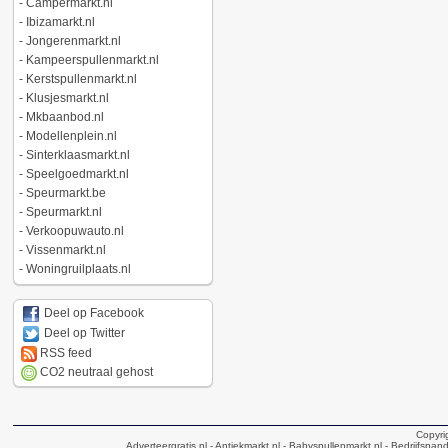
-
Campermarkt.nl
-
Ibizamarkt.nl
-
Jongerenmarkt.nl
-
Kampeerspullenmarkt.nl
-
Kerstspullenmarkt.nl
-
Klusjesmarkt.nl
-
Mkbaanbod.nl
-
Modellenplein.nl
-
Sinterklaasmarkt.nl
-
Speelgoedmarkt.nl
-
Speurmarkt.be
-
Speurmarkt.nl
-
Verkoopuwauto.nl
-
Vissenmarkt.nl
-
Woningruilplaats.nl
Deel op Facebook
Deel op Twitter
RSS feed
CO2 neutraal gehost
Copyri
Adverteergratis.nl
- Antiekmarkt.nl
- Babyspullenmarkt.nl
- Bedrijfspan