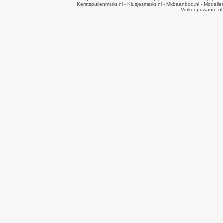
Kerstspullenmarkt.nl
- Klusjesmarkt.nl
- Mkbaanbod.nl
- Modellen
Verkoopuwauto.nl