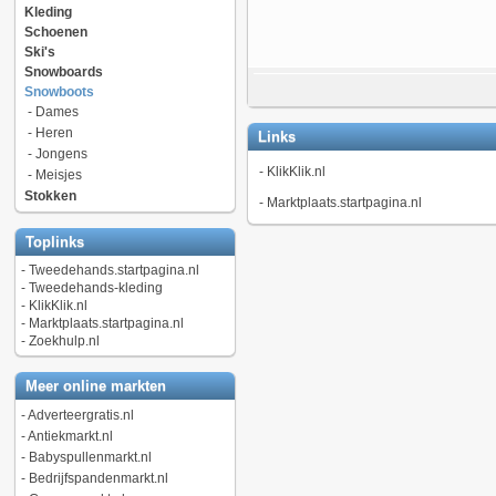
Kleding
Schoenen
Ski's
Snowboards
Snowboots
-
Dames
-
Heren
Links
-
Jongens
-
KlikKlik.nl
-
Meisjes
Stokken
-
Marktplaats.startpagina.nl
Toplinks
-
Tweedehands.startpagina.nl
-
Tweedehands-kleding
-
KlikKlik.nl
-
Marktplaats.startpagina.nl
-
Zoekhulp.nl
Meer online markten
-
Adverteergratis.nl
-
Antiekmarkt.nl
-
Babyspullenmarkt.nl
-
Bedrijfspandenmarkt.nl