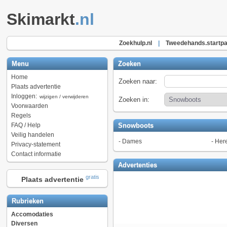
Skimarkt
.nl
Zoekhulp.nl
|
Tweedehands.startpa
Menu
Zoeken
Home
Zoeken naar:
Plaats advertentie
Inloggen:
wijzigen / verwijderen
Zoeken in:
Voorwaarden
Regels
FAQ / Help
Snowboots
Veilig handelen
-
Dames
-
Her
Privacy-statement
Contact informatie
Advertenties
gratis
Plaats advertentie
Rubrieken
Accomodaties
Diversen