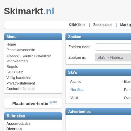
Skimarkt
.nl
KlikKlik.nl
|
Zoekhulp.nl
|
Marktp
Menu
Zoeken
Home
Zoeken naar:
Plaats advertentie
Inloggen:
wijzigen / verwijderen
Zoeken in:
Voorwaarden
Regels
FAQ / Help
Ski's
Veilig handelen
-
Atomic
-
Ela
Privacy-statement
Contact informatie
-
Nordica
-
Prot
-
Volkl
-
Ove
gratis
Plaats advertentie
Advertenties
Rubrieken
Accomodaties
Diversen