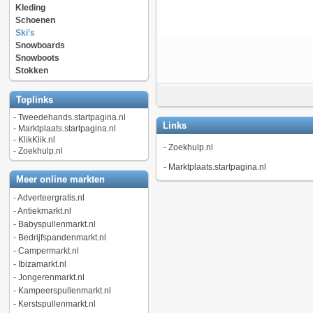
Kleding
Schoenen
Ski's
Snowboards
Snowboots
Stokken
Toplinks
-
Tweedehands.startpagina.nl
Links
-
Marktplaats.startpagina.nl
-
KlikKlik.nl
-
Zoekhulp.nl
-
Zoekhulp.nl
-
Marktplaats.startpagina.nl
Meer online markten
-
Adverteergratis.nl
-
Antiekmarkt.nl
-
Babyspullenmarkt.nl
-
Bedrijfspandenmarkt.nl
-
Campermarkt.nl
-
Ibizamarkt.nl
-
Jongerenmarkt.nl
-
Kampeerspullenmarkt.nl
-
Kerstspullenmarkt.nl