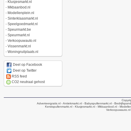
-
Klusjesmarkt.nl
-
Mkbaanbod.nl
-
Modellenplein.nl
-
Sinterklaasmarkt.nl
-
Speelgoedmarkt.nl
-
Speurmarkt.be
-
Speurmarkt.nl
-
Verkoopuwauto.nl
-
Vissenmarkt.nl
-
Woningruilplaats.nl
Deel op Facebook
Deel op Twitter
RSS feed
CO2 neutraal gehost
Copyri
Adverteergratis.nl
- Antiekmarkt.nl
- Babyspullenmarkt.nl
- Bedrijfspan
Kerstspullenmarkt.nl
- Klusjesmarkt.nl
- Mkbaanbod.nl
- Modellen
Verkoopuwauto.nl