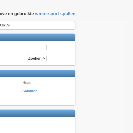
euwe en gebruikte
wintersport spullen
Klik.nl
-
Head
-
Salomon