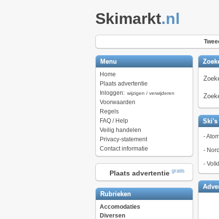
Skimarkt
.nl
Tweed
Menu
Zoek
Home
Zoeke
Plaats advertentie
Inloggen:
wijzigen / verwijderen
Zoeke
Voorwaarden
Regels
FAQ / Help
Ski's
Veilig handelen
-
Atom
Privacy-statement
Contact informatie
-
Nord
-
Volk
gratis
Plaats advertentie
Adver
Rubrieken
Accomodaties
Diversen