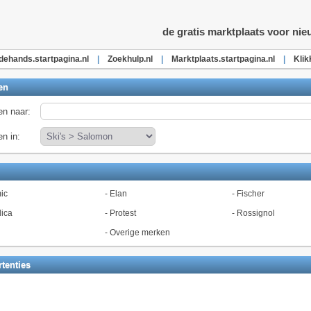
de gratis marktplaats voor ni
ehands.startpagina.nl
|
Zoekhulp.nl
|
Marktplaats.startpagina.nl
|
Klik
en
n naar:
n in:
ic
-
Elan
-
Fischer
ica
-
Protest
-
Rossignol
l
-
Overige merken
tenties