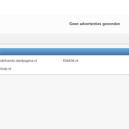
Geen advertenties gevonden
s
dehands.startpagina.nl
-
KlikKlik.nl
hulp.nl