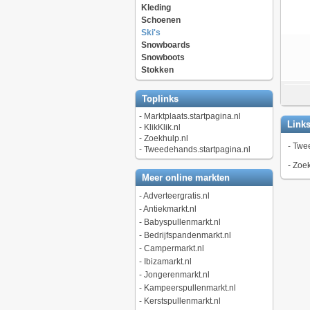
Kleding
Schoenen
Ski's
Snowboards
Snowboots
Stokken
Toplinks
-
Marktplaats.startpagina.nl
Link
-
KlikKlik.nl
-
Zoekhulp.nl
-
Twee
-
Tweedehands.startpagina.nl
-
Zoek
Meer online markten
-
Adverteergratis.nl
-
Antiekmarkt.nl
-
Babyspullenmarkt.nl
-
Bedrijfspandenmarkt.nl
-
Campermarkt.nl
-
Ibizamarkt.nl
-
Jongerenmarkt.nl
-
Kampeerspullenmarkt.nl
-
Kerstspullenmarkt.nl