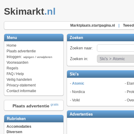
Skimarkt
.nl
Marktplaats.startpagina.nl
|
Tweede
Menu
Zoeken
Home
Zoeken naar:
Plaats advertentie
Inloggen:
wijzigen / verwijderen
Zoeken in:
Voorwaarden
Regels
FAQ / Help
Ski's
Veilig handelen
-
Atomic
-
Ela
Privacy-statement
Contact informatie
-
Nordica
-
Prot
-
Volkl
-
Ove
gratis
Plaats advertentie
Advertenties
Rubrieken
Accomodaties
Diversen