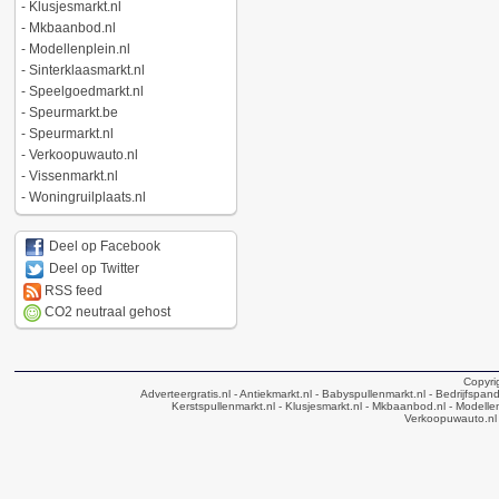
-
Klusjesmarkt.nl
-
Mkbaanbod.nl
-
Modellenplein.nl
-
Sinterklaasmarkt.nl
-
Speelgoedmarkt.nl
-
Speurmarkt.be
-
Speurmarkt.nl
-
Verkoopuwauto.nl
-
Vissenmarkt.nl
-
Woningruilplaats.nl
Deel op Facebook
Deel op Twitter
RSS feed
CO2 neutraal gehost
Copyri
Adverteergratis.nl
- Antiekmarkt.nl
- Babyspullenmarkt.nl
- Bedrijfspan
Kerstspullenmarkt.nl
- Klusjesmarkt.nl
- Mkbaanbod.nl
- Modellen
Verkoopuwauto.nl