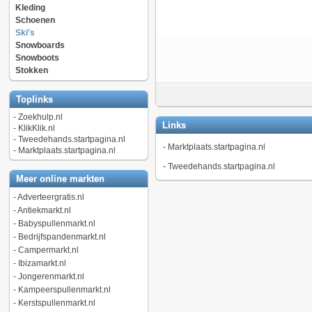
Kleding
Schoenen
Ski's
Snowboards
Snowboots
Stokken
Toplinks
-
Zoekhulp.nl
Links
-
KlikKlik.nl
-
Tweedehands.startpagina.nl
-
Marktplaats.startpagina.nl
-
Marktplaats.startpagina.nl
-
Tweedehands.startpagina.nl
Meer online markten
-
Adverteergratis.nl
-
Antiekmarkt.nl
-
Babyspullenmarkt.nl
-
Bedrijfspandenmarkt.nl
-
Campermarkt.nl
-
Ibizamarkt.nl
-
Jongerenmarkt.nl
-
Kampeerspullenmarkt.nl
-
Kerstspullenmarkt.nl